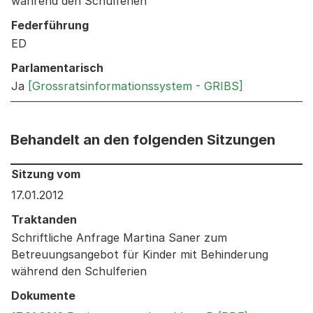
während den Schulferien
Federführung
ED
Parlamentarisch
Ja
[Grossratsinformationssystem - GRIBS]
Behandelt an den folgenden Sitzungen
Behandelt an den folgenden Sitzungen: Informationen 
Sitzung vom
17.01.2012
Traktanden
Schriftliche Anfrage Martina Saner zum
Betreuungsangebot für Kinder mit Behinderung
während den Schulferien
Dokumente