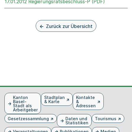
Externer Li
17.01.2012 Regierungsratsbeschluss-P (PDF)
Zurück zur Übersicht
Fusszeile
Kanton
Stadtplan
Kontakte
Basel-
& Karte
&
Stadt als
Adressen
Arbeitgeber
Gesetzessammlung
Daten und
Tourismus
Statistiken
Veranstaltungen
Publikationen
Medien