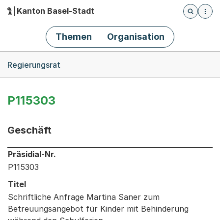
Kanton Basel-Stadt
Öffnet die
(Dieser Link führt zur Startseite)
Hauptnavigation
Themen
Organisation
Breadcrumb-Navigation
Regierungsrat
P115303
Geschäft
Informationen zum Ausgewählten Geschäft
Präsidial-Nr.
P115303
Titel
Schriftliche Anfrage Martina Saner zum
Betreuungsangebot für Kinder mit Behinderung