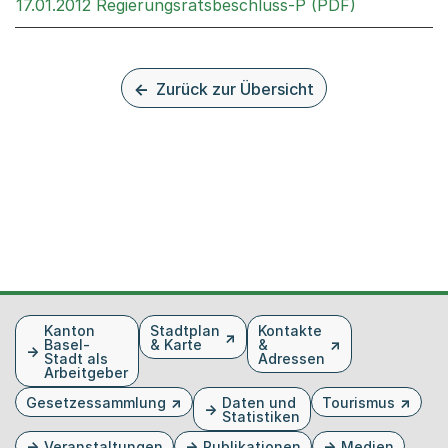
Externer Li
17.01.2012 Regierungsratsbeschluss-P (PDF)
Zurück zur Übersicht
Fusszeile
Kanton
Stadtplan
Kontakte
Basel-
& Karte
&
Stadt als
Adressen
Arbeitgeber
Gesetzessammlung
Daten und
Tourismus
Statistiken
Veranstaltungen
Publikationen
Medien