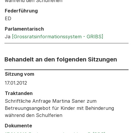
während den Schulferien
Federführung
ED
Parlamentarisch
Ja
[Grossratsinformationssystem - GRIBS]
Behandelt an den folgenden Sitzungen
Behandelt an den folgenden Sitzungen: Informationen 
Sitzung vom
17.01.2012
Traktanden
Schriftliche Anfrage Martina Saner zum
Betreuungsangebot für Kinder mit Behinderung
während den Schulferien
Dokumente