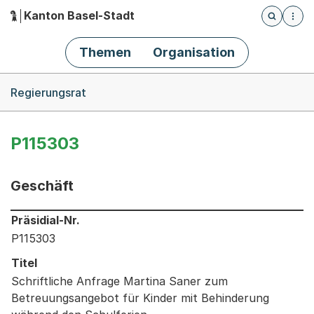
Kanton Basel-Stadt
Öffnet die
(Dieser Link führt zur Startseite)
Hauptnavigation
Themen
Organisation
Breadcrumb-Navigation
Regierungsrat
P115303
Geschäft
Informationen zum Ausgewählten Geschäft
Präsidial-Nr.
P115303
Titel
Schriftliche Anfrage Martina Saner zum
Betreuungsangebot für Kinder mit Behinderung