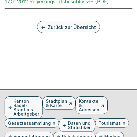
Externer Li
17.01.2012 Regierungsratsbeschluss-P (PDF)
Zurück zur Übersicht
Fusszeile
Kanton
Stadtplan
Kontakte
Basel-
& Karte
&
Stadt als
Adressen
Arbeitgeber
Gesetzessammlung
Daten und
Tourismus
Statistiken
Veranstaltungen
Publikationen
Medien