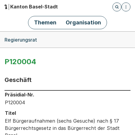
Kanton Basel-Stadt
Öffnet die
(Dieser Link führt zur Startseite)
Hauptnavigation
Themen
Organisation
Breadcrumb-Navigation
Regierungsrat
P120004
Geschäft
Informationen zum Ausgewählten Geschäft
Präsidial-Nr.
P120004
Titel
Elf Bürgeraufnahmen (sechs Gesuche) nach § 17
Bürgerrechtsgesetz in das Bürgerrecht der Stadt