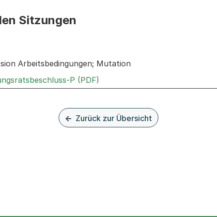
den Sitzungen
n: Informationen zu den Sitzungen zum Geschäft
ssion Arbeitsbedingungen; Mutation
Externer Link, wird in einem n
rungsratsbeschluss-P (PDF)
Zurück zur Übersicht