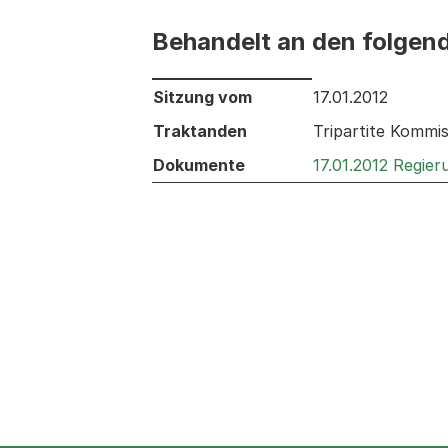
Behandelt an den folgen
Behandelt an den folgenden Sitzunge
Sitzung vom
17.01.2012
Traktanden
Tripartite Kommi
Dokumente
17.01.2012 Regie