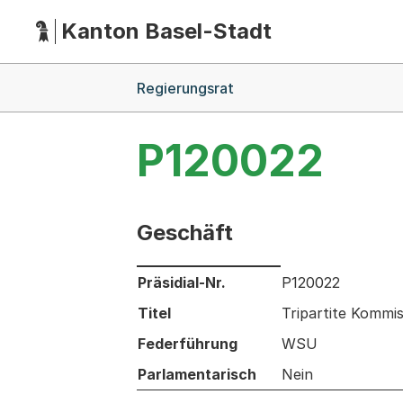
Kanton Basel-Stadt
Hauptnavigation
(Dieser Link führt zur Startseite)
Breadcrumb-Navigation
Regierungsrat
P120022
Geschäft
Informationen zum Ausgewählten Ges
Präsidial-Nr.
P120022
Titel
Tripartite Kommi
Federführung
WSU
Parlamentarisch
Nein