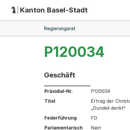
Kanton Basel-Stadt
Hauptnavigation
(Dieser Link führt zur Startseite)
Breadcrumb-Navigation
Regierungsrat
P120034
Geschäft
Informationen zum Ausgewählten Ges
Präsidial-Nr.
P120034
Titel
Ertrag der Chris
„Gundeli denkt“
Federführung
FD
Parlamentarisch
Nein