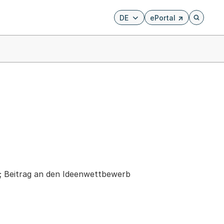
DE
ePortal
Externer Link, wird i
Öffnet di
e; Beitrag an den Ideenwettbewerb