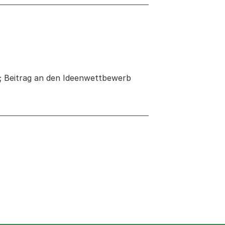
e; Beitrag an den Ideenwettbewerb
euen Tab oder Fenster geöffnet