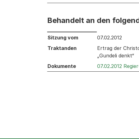
Behandelt an den folgen
Behandelt an den folgenden Sitzunge
Sitzung vom
07.02.2012
Traktanden
Ertrag der Chris
„Gundeli denkt“
Dokumente
07.02.2012 Regie