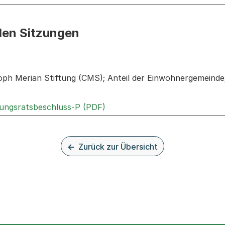
den Sitzungen
n: Informationen zu den Sitzungen zum Geschäft
toph Merian Stiftung (CMS); Anteil der Einwohnergemeind
Externer Link, wird in einem n
rungsratsbeschluss-P (PDF)
Zurück zur Übersicht