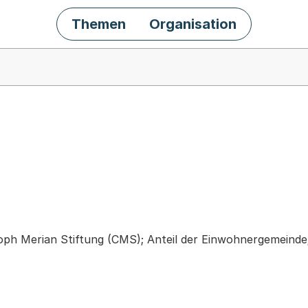
Themen
Organisation
chäft
toph Merian Stiftung (CMS); Anteil der Einwohnergemeind