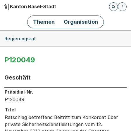
Kanton Basel-Stadt
Öffnet die
(Dieser Link führt zur Startseite)
Hauptnavigation
Themen
Organisation
Breadcrumb-Navigation
Regierungsrat
P120049
Geschäft
Informationen zum Ausgewählten Geschäft
Präsidial-Nr.
P120049
Titel
Ratschlag betreffend Beitritt zum Konkordat über
private Sicherheitsdienstleistungen vom 12.