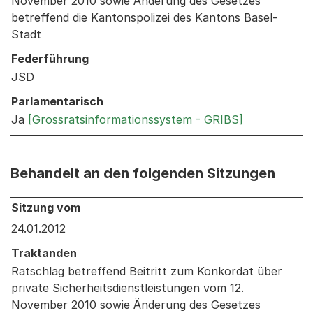
November 2010 sowie Änderung des Gesetzes
betreffend die Kantonspolizei des Kantons Basel-
Stadt
Federführung
JSD
Parlamentarisch
Ja
[Grossratsinformationssystem - GRIBS]
Behandelt an den folgenden Sitzungen
Behandelt an den folgenden Sitzungen: Informationen 
Sitzung vom
24.01.2012
Traktanden
Ratschlag betreffend Beitritt zum Konkordat über
private Sicherheitsdienstleistungen vom 12.
November 2010 sowie Änderung des Gesetzes