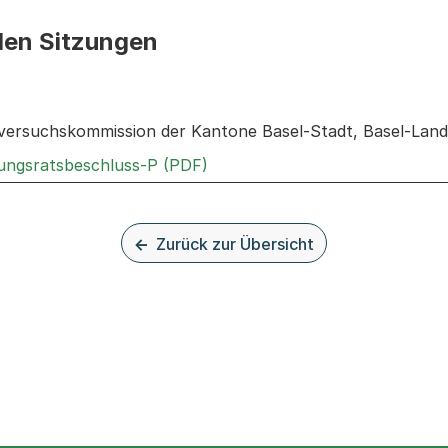
den Sitzungen
n: Informationen zu den Sitzungen zum Geschäft
ersuchskommission der Kantone Basel-Stadt, Basel-Land
Externer Link, wird in einem n
rungsratsbeschluss-P (PDF)
Zurück zur Übersicht