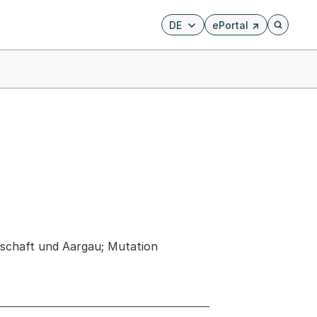
DE
ePortal
Externer Link, wird i
Öffnet di
schaft und Aargau; Mutation