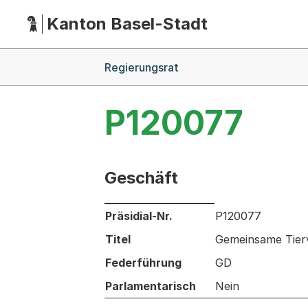
Kanton Basel-Stadt
Hauptnavigation
(Dieser Link führt zur Startseite)
Breadcrumb-Navigation
Regierungsrat
P120077
Geschäft
Informationen zum Ausgewählten Ges
Präsidial-Nr.
P120077
Titel
Gemeinsame Tierv
Federführung
GD
Parlamentarisch
Nein