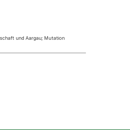
schaft und Aargau; Mutation
euen Tab oder Fenster geöffnet