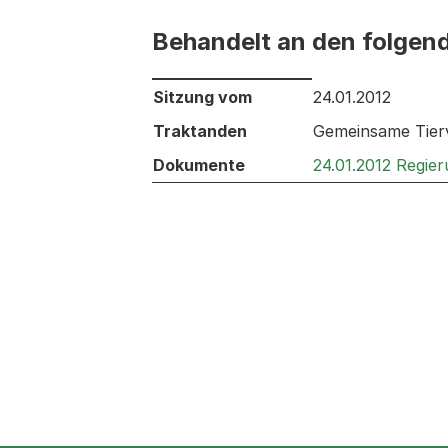
Behandelt an den folgen
Behandelt an den folgenden Sitzunge
Sitzung vom
24.01.2012
Traktanden
Gemeinsame Tierv
Dokumente
24.01.2012 Regie