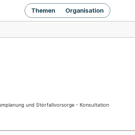
Themen
Organisation
chäft
umplanung und Störfallvorsorge - Konsultation