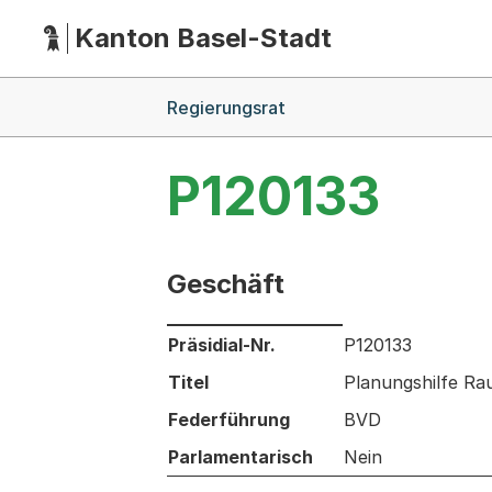
Kanton Basel-Stadt
Hauptnavigation
(Dieser Link führt zur Startseite)
Breadcrumb-Navigation
Regierungsrat
P120133
Geschäft
Informationen zum Ausgewählten Ges
Präsidial-Nr.
P120133
Titel
Planungshilfe Ra
Federführung
BVD
Parlamentarisch
Nein