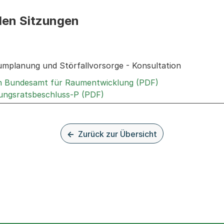
den Sitzungen
n: Informationen zu den Sitzungen zum Geschäft
umplanung und Störfallvorsorge - Konsultation
Externer Link, w
an Bundesamt für Raumentwicklung (PDF)
Externer Link, wird in einem n
rungsratsbeschluss-P (PDF)
Zurück zur Übersicht