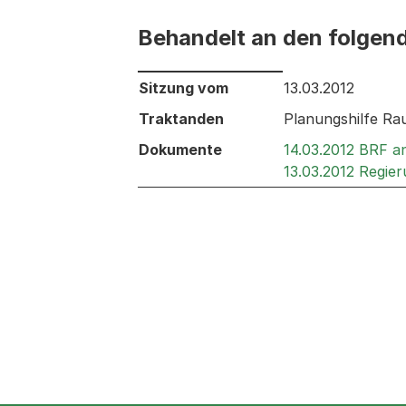
Behandelt an den folgen
Behandelt an den folgenden Sitzunge
Sitzung vom
13.03.2012
Traktanden
Planungshilfe Ra
Dokumente
14.03.2012 BRF 
13.03.2012 Regie