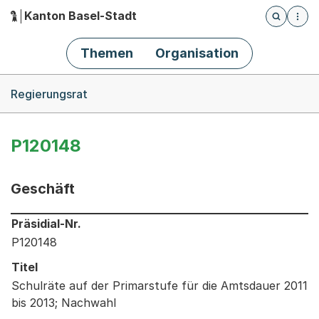
Kanton Basel-Stadt
Öffnet die
(Dieser Link führt zur Startseite)
Hauptnavigation
Themen
Organisation
Breadcrumb-Navigation
Regierungsrat
P120148
Geschäft
Informationen zum Ausgewählten Geschäft
Präsidial-Nr.
P120148
Titel
Schulräte auf der Primarstufe für die Amtsdauer 2011
bis 2013; Nachwahl