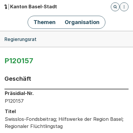
Kanton Basel-Stadt
Öffnet die
(Dieser Link führt zur Startseite)
Hauptnavigation
Themen
Organisation
Breadcrumb-Navigation
Regierungsrat
P120157
Geschäft
Informationen zum Ausgewählten Geschäft
Präsidial-Nr.
P120157
Titel
Swisslos-Fondsbeitrag; Hilfswerke der Region Basel;
Regionaler Flüchtlingstag