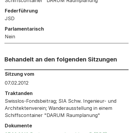
Schiffscontainer "DARUM Raumplanung"
Federführung
JSD
Parlamentarisch
Nein
Behandelt an den folgenden Sitzungen
Behandelt an den folgenden Sitzungen: Informationen 
Sitzung vom
07.02.2012
Traktanden
Swisslos-Fondsbeitrag; SIA Schw. Ingenieur- und
Architektenverein; Wanderausstellung in einem
Schiffscontainer "DARUM Raumplanung"
Dokumente