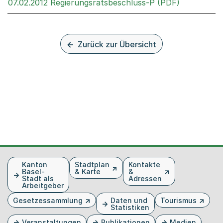
Externer Li
07.02.2012 Regierungsratsbeschluss-P (PDF)
Zurück zur Übersicht
Fusszeile
Kanton
Stadtplan
Kontakte
Basel-
& Karte
&
Stadt als
Adressen
Arbeitgeber
Gesetzessammlung
Daten und
Tourismus
Statistiken
Veranstaltungen
Publikationen
Medien