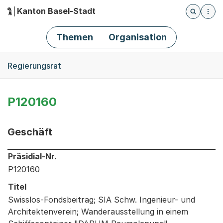
Kanton Basel-Stadt
Öffnet die
(Dieser Link führt zur Startseite)
Hauptnavigation
Themen
Organisation
Breadcrumb-Navigation
Regierungsrat
P120160
Geschäft
Informationen zum Ausgewählten Geschäft
Präsidial-Nr.
P120160
Titel
Swisslos-Fondsbeitrag; SIA Schw. Ingenieur- und
Architektenverein; Wanderausstellung in einem