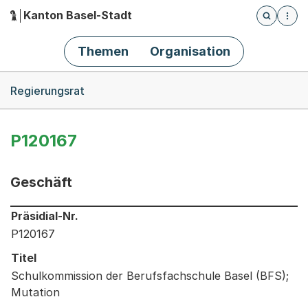
Kanton Basel-Stadt
Öffnet die
(Dieser Link führt zur Startseite)
Hauptnavigation
Themen
Organisation
Breadcrumb-Navigation
Regierungsrat
P120167
Geschäft
Informationen zum Ausgewählten Geschäft
Präsidial-Nr.
P120167
Titel
Schulkommission der Berufsfachschule Basel (BFS);
Mutation