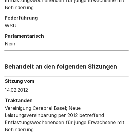
Entlastungswochenenden für junge Erwachsene mit
Behinderung
Federführung
WSU
Parlamentarisch
Nein
Behandelt an den folgenden Sitzungen
Behandelt an den folgenden Sitzungen: Informationen 
Sitzung vom
14.02.2012
Traktanden
Vereinigung Cerebral Basel; Neue
Leistungsvereinbarung per 2012 betreffend
Entlastungswochenenden für junge Erwachsene mit
Behinderung