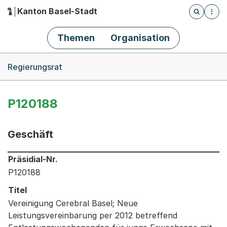
Kanton Basel-Stadt
Öffnet die
(Dieser Link führt zur Startseite)
Hauptnavigation
Themen
Organisation
Breadcrumb-Navigation
Regierungsrat
P120188
Geschäft
Informationen zum Ausgewählten Geschäft
Präsidial-Nr.
P120188
Titel
Vereinigung Cerebral Basel; Neue
Leistungsvereinbarung per 2012 betreffend