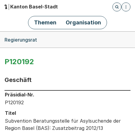
Kanton Basel-Stadt
Öffnet die
(Dieser Link führt zur Startseite)
Hauptnavigation
Themen
Organisation
Breadcrumb-Navigation
Regierungsrat
P120192
Geschäft
Informationen zum Ausgewählten Geschäft
Präsidial-Nr.
P120192
Titel
Subvention Beratungsstelle für Asylsuchende der
Region Basel (BAS): Zusatzbeitrag 2012/13