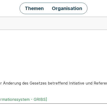
Themen
Organisation
chäft
er Änderung des Gesetzes betreffend Initiative und Refer
ormationssystem - GRIBS]