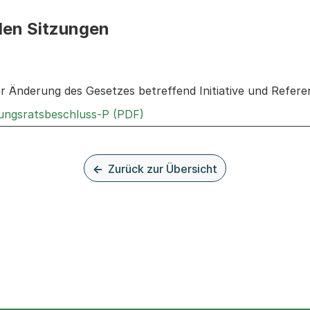
den Sitzungen
n: Informationen zu den Sitzungen zum Geschäft
er Änderung des Gesetzes betreffend Initiative und Refer
Externer Link, wird in einem n
rungsratsbeschluss-P (PDF)
Zurück zur Übersicht