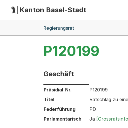
Kanton Basel-Stadt
Hauptnavigation
(Dieser Link führt zur Startseite)
Breadcrumb-Navigation
Regierungsrat
P120199
Geschäft
Informationen zum Ausgewählten Ges
Präsidial-Nr.
P120199
Titel
Ratschlag zu ein
Federführung
PD
Parlamentarisch
Ja
[Grossratsinf