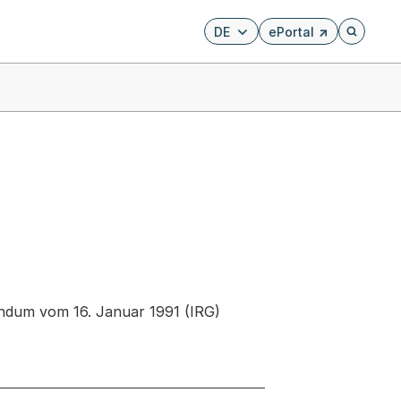
DE
ePortal
Externer Link, wird i
Öffnet di
endum vom 16. Januar 1991 (IRG)