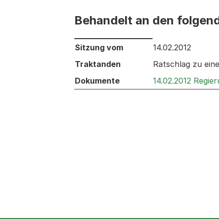
Behandelt an den folgen
Behandelt an den folgenden Sitzunge
Sitzung vom
14.02.2012
Traktanden
Ratschlag zu ein
Dokumente
14.02.2012 Regie