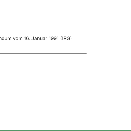
endum vom 16. Januar 1991 (IRG)
euen Tab oder Fenster geöffnet