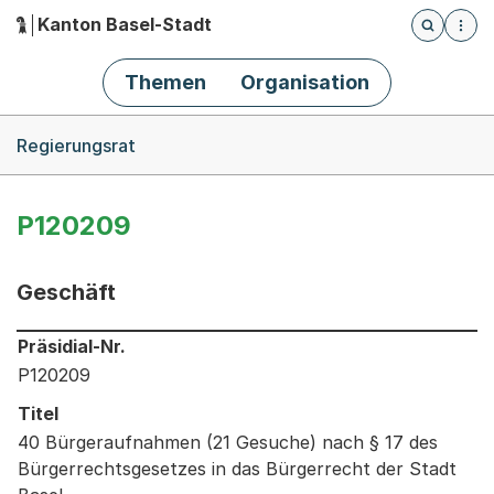
Kanton Basel-Stadt
Öffnet die
(Dieser Link führt zur Startseite)
Hauptnavigation
Themen
Organisation
Breadcrumb-Navigation
Regierungsrat
P120209
Geschäft
Informationen zum Ausgewählten Geschäft
Präsidial-Nr.
P120209
Titel
40 Bürgeraufnahmen (21 Gesuche) nach § 17 des
Bürgerrechtsgesetzes in das Bürgerrecht der Stadt