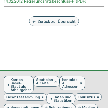
Externer Li
14.02.2012 Regierungsratsbeschluss-P (PDF)
Zurück zur Übersicht
Fusszeile
Kanton
Stadtplan
Kontakte
Basel-
& Karte
&
Stadt als
Adressen
Arbeitgeber
Gesetzessammlung
Daten und
Tourismus
Statistiken
Veranstaltungen
Publikationen
Medien