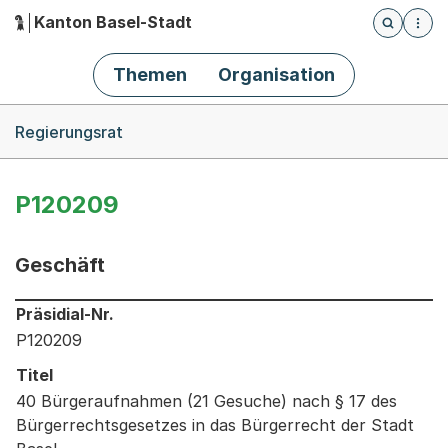
Kanton Basel-Stadt
Öffnet die
(Dieser Link führt zur Startseite)
Hauptnavigation
Themen
Organisation
Breadcrumb-Navigation
Regierungsrat
P120209
Geschäft
Informationen zum Ausgewählten Geschäft
Präsidial-Nr.
P120209
Titel
40 Bürgeraufnahmen (21 Gesuche) nach § 17 des
Bürgerrechtsgesetzes in das Bürgerrecht der Stadt