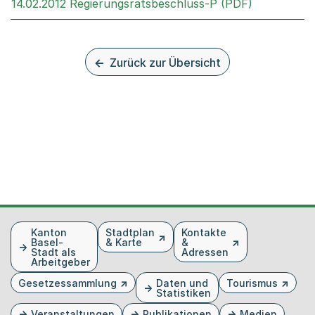
Externer Li
14.02.2012 Regierungsratsbeschluss-P (PDF)
Zurück zur Übersicht
Fusszeile
Kanton
Stadtplan
Kontakte
Basel-
& Karte
&
Stadt als
Adressen
Arbeitgeber
Gesetzessammlung
Daten und
Tourismus
Statistiken
Veranstaltungen
Publikationen
Medien