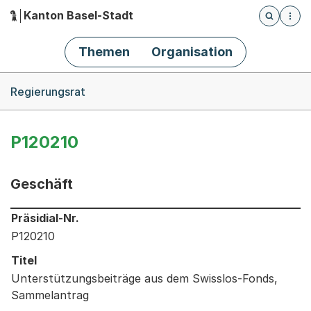
Kanton Basel-Stadt
Öffnet die
(Dieser Link führt zur Startseite)
Hauptnavigation
Themen
Organisation
Breadcrumb-Navigation
Regierungsrat
P120210
Geschäft
Informationen zum Ausgewählten Geschäft
Präsidial-Nr.
P120210
Titel
Unterstützungsbeiträge aus dem Swisslos-Fonds,
Sammelantrag