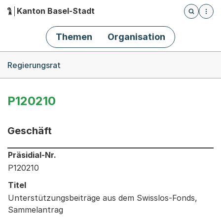
Kanton Basel-Stadt
Öffnet die
(Dieser Link führt zur Startseite)
Hauptnavigation
Themen
Organisation
Breadcrumb-Navigation
Regierungsrat
P120210
Geschäft
Informationen zum Ausgewählten Geschäft
Präsidial-Nr.
P120210
Titel
Unterstützungsbeiträge aus dem Swisslos-Fonds,
Sammelantrag