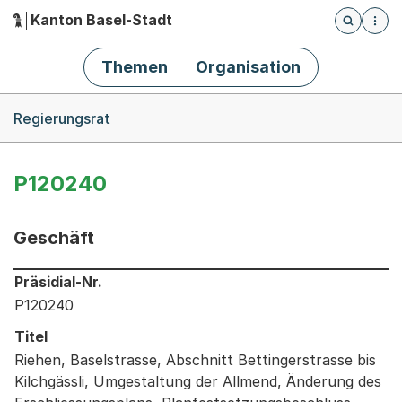
Kanton Basel-Stadt
Öffnet die
(Dieser Link führt zur Startseite)
Hauptnavigation
Themen
Organisation
Breadcrumb-Navigation
Regierungsrat
P120240
Geschäft
Informationen zum Ausgewählten Geschäft
Präsidial-Nr.
P120240
Titel
Riehen, Baselstrasse, Abschnitt Bettingerstrasse bis
Kilchgässli, Umgestaltung der Allmend, Änderung des