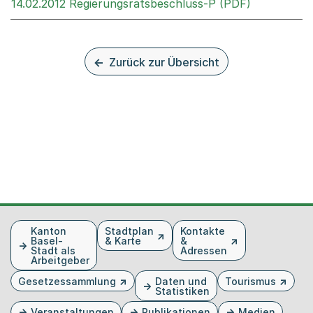
Externer Li
14.02.2012 Regierungsratsbeschluss-P (PDF)
Zurück zur Übersicht
Fusszeile
Kanton
Stadtplan
Kontakte
Basel-
& Karte
&
Stadt als
Adressen
Arbeitgeber
Gesetzessammlung
Daten und
Tourismus
Statistiken
Veranstaltungen
Publikationen
Medien