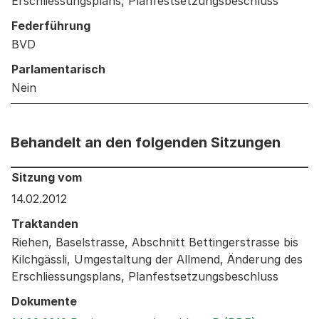
Erschliessungsplans, Planfestsetzungsbeschluss
Federführung
BVD
Parlamentarisch
Nein
Behandelt an den folgenden Sitzungen
Behandelt an den folgenden Sitzungen: Informationen 
Sitzung vom
14.02.2012
Traktanden
Riehen, Baselstrasse, Abschnitt Bettingerstrasse bis
Kilchgässli, Umgestaltung der Allmend, Änderung des
Erschliessungsplans, Planfestsetzungsbeschluss
Dokumente