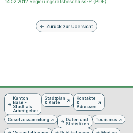
Externer Li
14.02.2012 Regierungsratsbeschluss-P (PDF)
Zurück zur Übersicht
Fusszeile
Kanton
Stadtplan
Kontakte
Basel-
& Karte
&
Stadt als
Adressen
Arbeitgeber
Gesetzessammlung
Daten und
Tourismus
Statistiken
Veranstaltungen
Publikationen
Medien