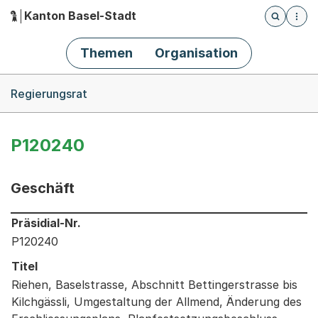
Kanton Basel-Stadt
Öffnet die
(Dieser Link führt zur Startseite)
Hauptnavigation
Themen
Organisation
Breadcrumb-Navigation
Regierungsrat
P120240
Geschäft
Informationen zum Ausgewählten Geschäft
Präsidial-Nr.
P120240
Titel
Riehen, Baselstrasse, Abschnitt Bettingerstrasse bis
Kilchgässli, Umgestaltung der Allmend, Änderung des