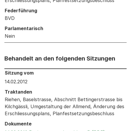
Erschliessungsplans, Planfestsetzungsbeschluss
Federführung
BVD
Parlamentarisch
Nein
Behandelt an den folgenden Sitzungen
Behandelt an den folgenden Sitzungen: Informationen 
Sitzung vom
14.02.2012
Traktanden
Riehen, Baselstrasse, Abschnitt Bettingerstrasse bis
Kilchgässli, Umgestaltung der Allmend, Änderung des
Erschliessungsplans, Planfestsetzungsbeschluss
Dokumente