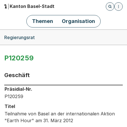
Kanton Basel-Stadt
Öffnet die
(Dieser Link führt zur Startseite)
Hauptnavigation
Themen
Organisation
Breadcrumb-Navigation
Regierungsrat
P120259
Geschäft
Informationen zum Ausgewählten Geschäft
Präsidial-Nr.
P120259
Titel
Teilnahme von Basel an der internationalen Aktion
"Earth Hour" am 31. März 2012