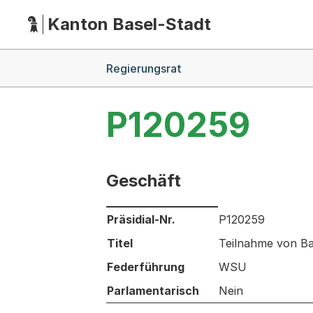
Kanton Basel-Stadt
Hauptnavigation
(Dieser Link führt zur Startseite)
Breadcrumb-Navigation
Regierungsrat
P120259
Geschäft
Informationen zum Ausgewählten Ges
Präsidial-Nr.
P120259
Titel
Teilnahme von Ba
Federführung
WSU
Parlamentarisch
Nein