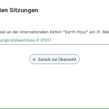
den Sitzungen
n: Informationen zu den Sitzungen zum Geschäft
sel an der internationalen Aktion "Earth Hour" am 31. Mä
Externer Link, wird in einem 
rungsratsbeschluss-P (PDF)
Zurück zur Übersicht