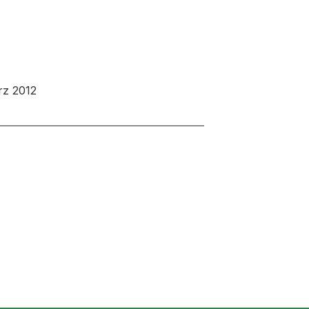
rz 2012
neuen Tab oder Fenster geöffnet