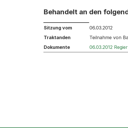
Behandelt an den folgen
Behandelt an den folgenden Sitzunge
Sitzung vom
06.03.2012
Traktanden
Teilnahme von Ba
Dokumente
06.03.2012 Regie