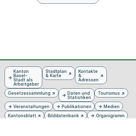
Fusszeile
Kanton
Stadtplan
Kontakte
Basel-
& Karte
&
Stadt als
Adressen
Arbeitgeber
Gesetzessammlung
Daten und
Tourismus
Statistiken
Veranstaltungen
Publikationen
Medien
Kantonsblatt
Bilddatenbank
Organigramm
Gebärdensprache
Externer Link, wird in einem neuen Tab oder Fenster 
Externer Link, wird in einem neuen Tab oder Fe
Externer Link, wird in einem neuen Tab od
Externer Link, wird in einem neuen Tab 
Externer Link, wird in einem neuen 
Twitter
Facebook
Instagram
Youtube
Linkedin