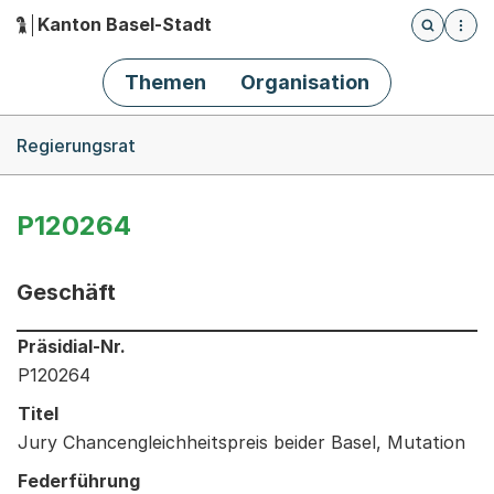
Kanton Basel-Stadt
Öffnet die
(Dieser Link führt zur Startseite)
Hauptnavigation
Themen
Organisation
Breadcrumb-Navigation
Regierungsrat
P120264
Geschäft
Informationen zum Ausgewählten Geschäft
Präsidial-Nr.
P120264
Titel
Jury Chancengleichheitspreis beider Basel, Mutation
Federführung