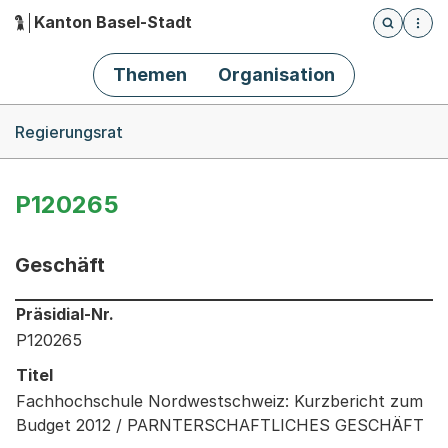
Kanton Basel-Stadt
Öffnet die
(Dieser Link führt zur Startseite)
Hauptnavigation
Themen
Organisation
Breadcrumb-Navigation
Regierungsrat
P120265
Geschäft
Informationen zum Ausgewählten Geschäft
Präsidial-Nr.
P120265
Titel
Fachhochschule Nordwestschweiz: Kurzbericht zum
Budget 2012 / PARNTERSCHAFTLICHES GESCHÄFT