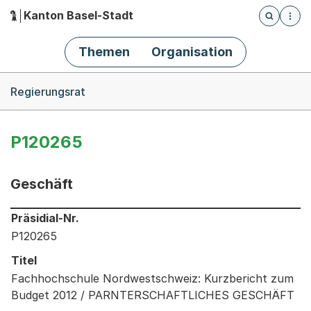
Kanton Basel-Stadt
Öffnet die
(Dieser Link führt zur Startseite)
Hauptnavigation
Themen
Organisation
Breadcrumb-Navigation
Regierungsrat
P120265
Geschäft
Informationen zum Ausgewählten Geschäft
Präsidial-Nr.
P120265
Titel
Fachhochschule Nordwestschweiz: Kurzbericht zum
Budget 2012 / PARNTERSCHAFTLICHES GESCHÄFT