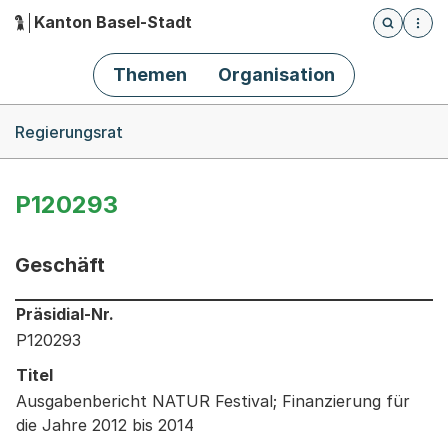
Kanton Basel-Stadt
Öffnet die
(Dieser Link führt zur Startseite)
Hauptnavigation
Themen
Organisation
Breadcrumb-Navigation
Regierungsrat
P120293
Geschäft
Informationen zum Ausgewählten Geschäft
Präsidial-Nr.
P120293
Titel
Ausgabenbericht NATUR Festival; Finanzierung für
die Jahre 2012 bis 2014