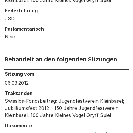
Kleinbasel, 100 Jahre Kleines Vogel Gryff Spiel
Federführung
JSD
Parlamentarisch
Nein
Behandelt an den folgenden Sitzungen
Behandelt an den folgenden Sitzungen: Informationen 
Sitzung vom
06.03.2012
Traktanden
Swisslos-Fondsbeitrag; Jugendfestverein Kleinbasel;
Jubiläumsfest 2012 - 150 Jahre Jugendfestverein
Kleinbasel, 100 Jahre Kleines Vogel Gryff Spiel
Dokumente