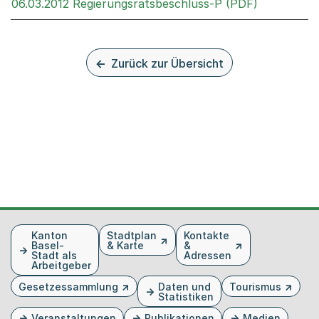
Externer L
06.03.2012 Regierungsratsbeschluss-P (PDF)
Zurück zur Übersicht
Fusszeile
Kanton
Stadtplan
Kontakte
Basel-
& Karte
&
Stadt als
Adressen
Arbeitgeber
Gesetzessammlung
Daten und
Tourismus
Statistiken
Veranstaltungen
Publikationen
Medien