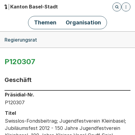
Kanton Basel-Stadt
Öffnet die
(Dieser Link führt zur Startseite)
Hauptnavigation
Themen
Organisation
Breadcrumb-Navigation
Regierungsrat
P120307
Geschäft
Informationen zum Ausgewählten Geschäft
Präsidial-Nr.
P120307
Titel
Swisslos-Fondsbeitrag; Jugendfestverein Kleinbasel;
Jubiläumsfest 2012 - 150 Jahre Jugendfestverein