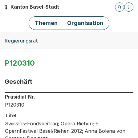
Kanton Basel-Stadt
Öffnet die
(Dieser Link führt zur Startseite)
Hauptnavigation
Themen
Organisation
Breadcrumb-Navigation
Regierungsrat
P120310
Geschäft
Informationen zum Ausgewählten Geschäft
Präsidial-Nr.
P120310
Titel
Swisslos-Fondsbeitrag; Opera Riehen; 6.
OpernFestival Basel/Riehen 2012; Anna Bolena von