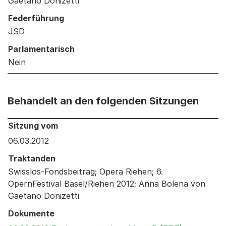
Gaetano Donizetti
Federführung
JSD
Parlamentarisch
Nein
Behandelt an den folgenden Sitzungen
Behandelt an den folgenden Sitzungen: Informationen 
Sitzung vom
06.03.2012
Traktanden
Swisslos-Fondsbeitrag; Opera Riehen; 6.
OpernFestival Basel/Riehen 2012; Anna Bolena von
Gaetano Donizetti
Dokumente