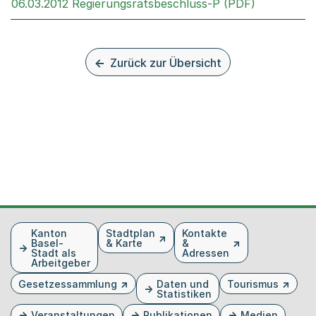
Externer L
06.03.2012 Regierungsratsbeschluss-P (PDF)
Zurück zur Übersicht
Fusszeile
Kanton
Stadtplan
Kontakte
Basel-
& Karte
&
Stadt als
Adressen
Arbeitgeber
Gesetzessammlung
Daten und
Tourismus
Statistiken
Veranstaltungen
Publikationen
Medien