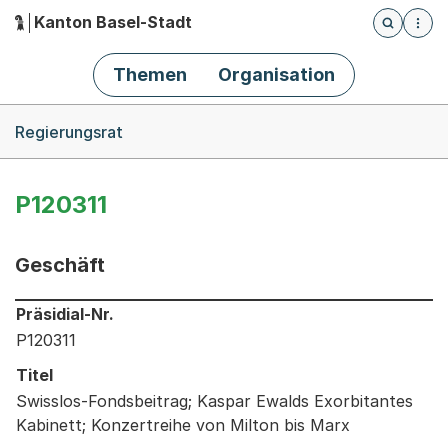
Kanton Basel-Stadt
Öffnet die
(Dieser Link führt zur Startseite)
Hauptnavigation
Themen
Organisation
Breadcrumb-Navigation
Regierungsrat
P120311
Geschäft
Informationen zum Ausgewählten Geschäft
Präsidial-Nr.
P120311
Titel
Swisslos-Fondsbeitrag; Kaspar Ewalds Exorbitantes
Kabinett; Konzertreihe von Milton bis Marx