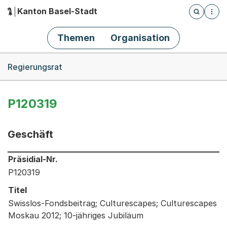
Kanton Basel-Stadt
Öffnet die
(Dieser Link führt zur Startseite)
Hauptnavigation
Themen
Organisation
Breadcrumb-Navigation
Regierungsrat
P120319
Geschäft
Informationen zum Ausgewählten Geschäft
Präsidial-Nr.
P120319
Titel
Swisslos-Fondsbeitrag; Culturescapes; Culturescapes
Moskau 2012; 10-jähriges Jubiläum