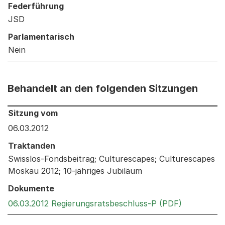
Federführung
JSD
Parlamentarisch
Nein
Behandelt an den folgenden Sitzungen
Behandelt an den folgenden Sitzungen: Informationen 
Sitzung vom
06.03.2012
Traktanden
Swisslos-Fondsbeitrag; Culturescapes; Culturescapes
Moskau 2012; 10-jähriges Jubiläum
Dokumente
Externer L
06.03.2012 Regierungsratsbeschluss-P (PDF)