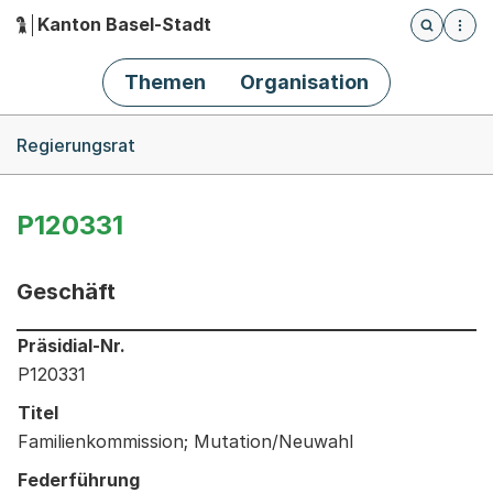
Kanton Basel-Stadt
Öffnet die
(Dieser Link führt zur Startseite)
Hauptnavigation
Themen
Organisation
Breadcrumb-Navigation
Regierungsrat
P120331
Geschäft
Informationen zum Ausgewählten Geschäft
Präsidial-Nr.
P120331
Titel
Familienkommission; Mutation/Neuwahl
Federführung