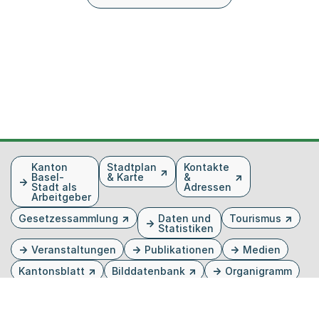
Fusszeile
Kanton
Stadtplan
Kontakte
Basel-
& Karte
&
Stadt als
Adressen
Arbeitgeber
Gesetzessammlung
Daten und
Tourismus
Statistiken
Veranstaltungen
Publikationen
Medien
Kantonsblatt
Bilddatenbank
Organigramm
Gebärdensprache
Externer Link, wird in einem neuen Tab oder Fenster 
Externer Link, wird in einem neuen Tab oder Fe
Externer Link, wird in einem neuen Tab od
Externer Link, wird in einem neuen Tab 
Externer Link, wird in einem neuen 
Twitter
Facebook
Instagram
Youtube
Linkedin