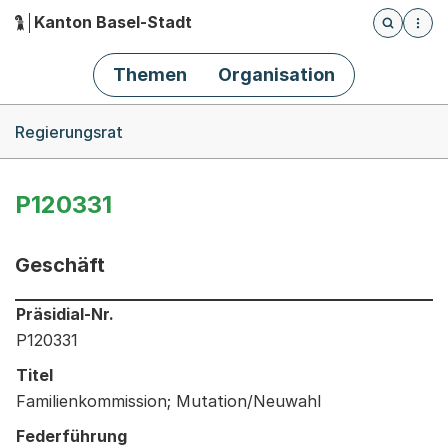
Kanton Basel-Stadt
Öffnet die
(Dieser Link führt zur Startseite)
Hauptnavigation
Themen
Organisation
Breadcrumb-Navigation
Regierungsrat
P120331
Geschäft
Informationen zum Ausgewählten Geschäft
Präsidial-Nr.
P120331
Titel
Familienkommission; Mutation/Neuwahl
Federführung