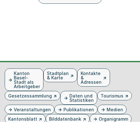
Fusszeile
Kanton
Stadtplan
Kontakte
Basel-
& Karte
&
Stadt als
Adressen
Arbeitgeber
Gesetzessammlung
Daten und
Tourismus
Statistiken
Veranstaltungen
Publikationen
Medien
Kantonsblatt
Bilddatenbank
Organigramm
Gebärdensprache
Externer Link, wird in einem neuen Tab oder Fenster 
Externer Link, wird in einem neuen Tab oder Fe
Externer Link, wird in einem neuen Tab od
Externer Link, wird in einem neuen Tab 
Externer Link, wird in einem neuen 
Twitter
Facebook
Instagram
Youtube
Linkedin