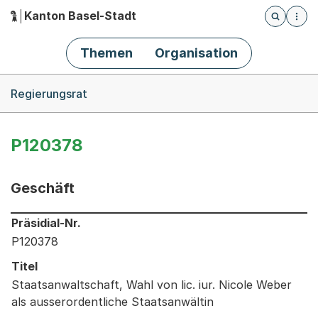
Kanton Basel-Stadt
Öffnet die
(Dieser Link führt zur Startseite)
Hauptnavigation
Themen
Organisation
Breadcrumb-Navigation
Regierungsrat
P120378
Geschäft
Informationen zum Ausgewählten Geschäft
Präsidial-Nr.
P120378
Titel
Staatsanwaltschaft, Wahl von lic. iur. Nicole Weber
als ausserordentliche Staatsanwältin