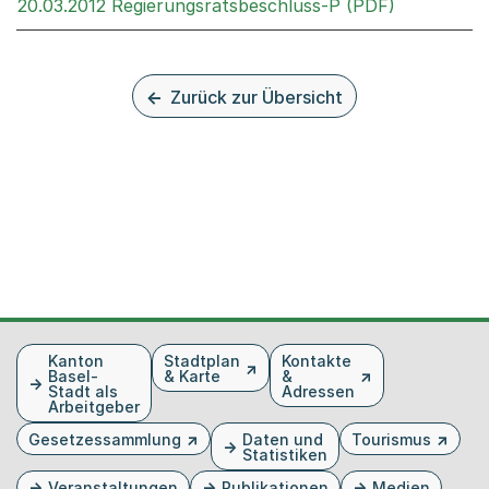
Externer L
20.03.2012 Regierungsratsbeschluss-P (PDF)
Zurück zur Übersicht
Fusszeile
Kanton
Stadtplan
Kontakte
Basel-
& Karte
&
Stadt als
Adressen
Arbeitgeber
Gesetzessammlung
Daten und
Tourismus
Statistiken
Veranstaltungen
Publikationen
Medien