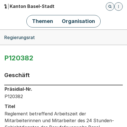
Kanton Basel-Stadt
Öffnet die
(Dieser Link führt zur Startseite)
Hauptnavigation
Themen
Organisation
Breadcrumb-Navigation
Regierungsrat
P120382
Geschäft
Informationen zum Ausgewählten Geschäft
Präsidial-Nr.
P120382
Titel
Reglement betreffend Arbeitszeit der
Mitarbeiterinnen und Mitarbeiter des 24 Stunden-