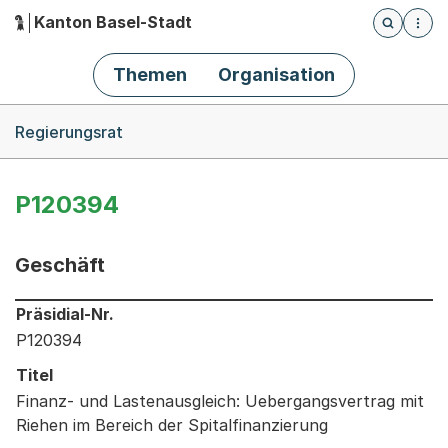
Kanton Basel-Stadt
Öffnet die
(Dieser Link führt zur Startseite)
Hauptnavigation
Themen
Organisation
Breadcrumb-Navigation
Regierungsrat
P120394
Geschäft
Informationen zum Ausgewählten Geschäft
Präsidial-Nr.
P120394
Titel
Finanz- und Lastenausgleich: Uebergangsvertrag mit
Riehen im Bereich der Spitalfinanzierung