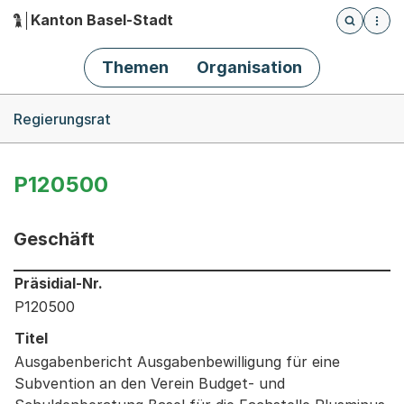
Kanton Basel-Stadt
Öffnet die
(Dieser Link führt zur Startseite)
Hauptnavigation
Themen
Organisation
Breadcrumb-Navigation
Regierungsrat
P120500
Geschäft
Informationen zum Ausgewählten Geschäft
Präsidial-Nr.
P120500
Titel
Ausgabenbericht Ausgabenbewilligung für eine
Subvention an den Verein Budget- und