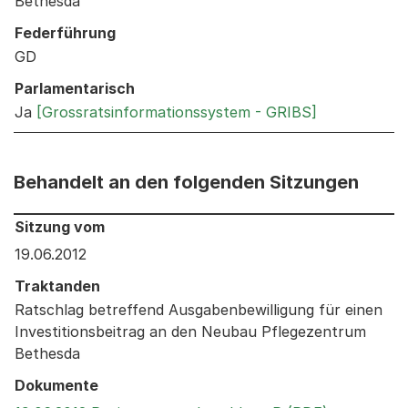
Bethesda
Federführung
GD
Parlamentarisch
Ja
[Grossratsinformationssystem - GRIBS]
Behandelt an den folgenden Sitzungen
Behandelt an den folgenden Sitzungen: Informationen 
Sitzung vom
19.06.2012
Traktanden
Ratschlag betreffend Ausgabenbewilligung für einen
Investitionsbeitrag an den Neubau Pflegezentrum
Bethesda
Dokumente