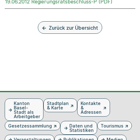
Externer Li
19.06.2012 Regierungsratsbeschluss-P (PDF)
Zurück zur Übersicht
Fusszeile
Kanton
Stadtplan
Kontakte
Basel-
& Karte
&
Stadt als
Adressen
Arbeitgeber
Gesetzessammlung
Daten und
Tourismus
Statistiken
Veranstaltungen
Publikationen
Medien