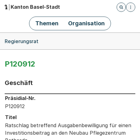
Kanton Basel-Stadt
Öffnet die
(Dieser Link führt zur Startseite)
Hauptnavigation
Themen
Organisation
Breadcrumb-Navigation
Regierungsrat
P120912
Geschäft
Informationen zum Ausgewählten Geschäft
Präsidial-Nr.
P120912
Titel
Ratschlag betreffend Ausgabenbewilligung für einen
Investitionsbeitrag an den Neubau Pflegezentrum