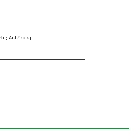
icht; Anhörung
neuen Tab oder Fenster geöffnet
 einem neuen Tab oder Fenster geöffnet