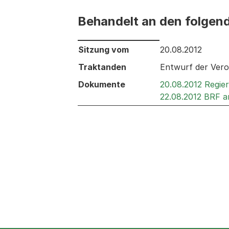
Behandelt an den folgen
Behandelt an den folgenden Sitzunge
Sitzung vom
20.08.2012
Traktanden
Entwurf der Vero
Dokumente
20.08.2012 Regie
22.08.2012 BRF a