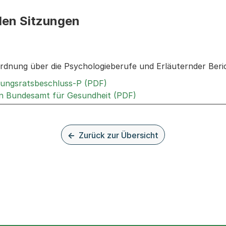
den Sitzungen
n: Informationen zu den Sitzungen zum Geschäft
rdnung über die Psychologieberufe und Erläuternder Ber
Externer Link, wird in einem 
rungsratsbeschluss-P (PDF)
Externer Link, wird in
n Bundesamt für Gesundheit (PDF)
Zurück zur Übersicht