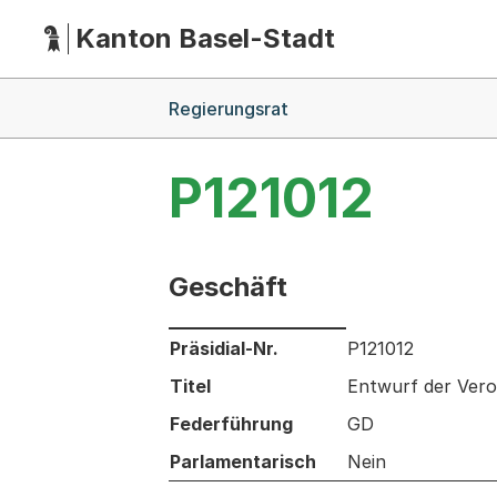
Kanton Basel-Stadt
Hauptnavigation
(Dieser Link führt zur Startseite)
Breadcrumb-Navigation
Regierungsrat
P121012
Geschäft
Informationen zum Ausgewählten Ges
Präsidial-Nr.
P121012
Titel
Entwurf der Vero
Federführung
GD
Parlamentarisch
Nein