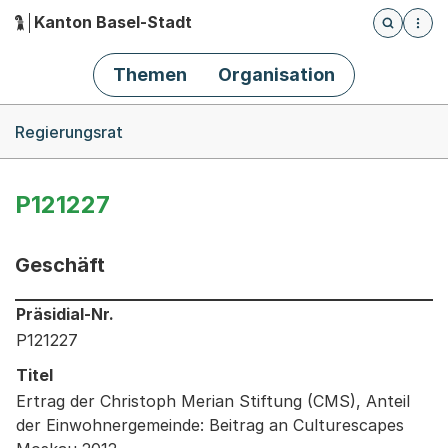
Kanton Basel-Stadt
Öffnet die
(Dieser Link führt zur Startseite)
Hauptnavigation
Themen
Organisation
Breadcrumb-Navigation
Regierungsrat
P121227
Geschäft
Informationen zum Ausgewählten Geschäft
Präsidial-Nr.
P121227
Titel
Ertrag der Christoph Merian Stiftung (CMS), Anteil
der Einwohnergemeinde: Beitrag an Culturescapes