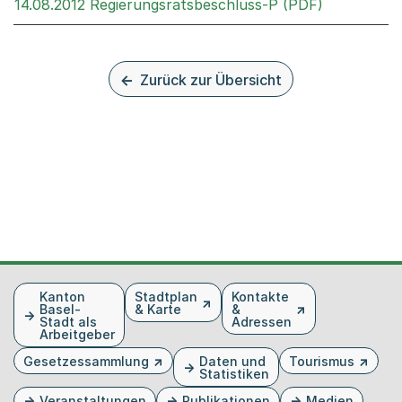
Externer Li
14.08.2012 Regierungsratsbeschluss-P (PDF)
Zurück zur Übersicht
Fusszeile
Kanton
Stadtplan
Kontakte
Basel-
& Karte
&
Stadt als
Adressen
Arbeitgeber
Gesetzessammlung
Daten und
Tourismus
Statistiken
Veranstaltungen
Publikationen
Medien