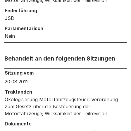
Motorfahrzeuge; Wirksamkeit der Teilrevision
Federführung
JSD
Parlamentarisch
Nein
Behandelt an den folgenden Sitzungen
Behandelt an den folgenden Sitzungen: Informationen 
Sitzung vom
20.08.2012
Traktanden
Ökologisierung Motorfahrzeugsteuer: Verordnung
zum Gesetz über die Besteuerung der
Motorfahrzeuge; Wirksamkeit der Teilrevision
Dokumente