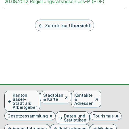
Externer L
20.08.2012 Regierungsratsbeschluss-P (PDF)
Zurück zur Übersicht
Fusszeile
Kanton
Stadtplan
Kontakte
Basel-
& Karte
&
Stadt als
Adressen
Arbeitgeber
Gesetzessammlung
Daten und
Tourismus
Statistiken
Veranstaltungen
Publikationen
Medien