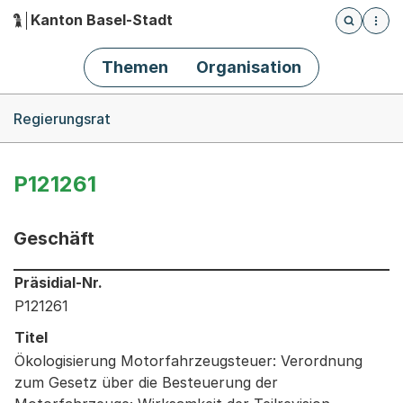
Kanton Basel-Stadt
Öffnet die
(Dieser Link führt zur Startseite)
Hauptnavigation
Themen
Organisation
Breadcrumb-Navigation
Regierungsrat
P121261
Geschäft
Informationen zum Ausgewählten Geschäft
Präsidial-Nr.
P121261
Titel
Ökologisierung Motorfahrzeugsteuer: Verordnung
zum Gesetz über die Besteuerung der