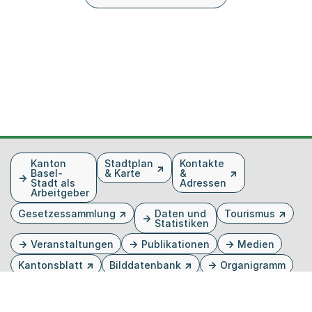
Fusszeile
Kanton
Stadtplan
Kontakte
Basel-
& Karte
&
Stadt als
Adressen
Arbeitgeber
Gesetzessammlung
Daten und
Tourismus
Statistiken
Veranstaltungen
Publikationen
Medien
Kantonsblatt
Bilddatenbank
Organigramm
Gebärdensprache
Externer Link, wird in einem neuen Tab oder Fenster 
Externer Link, wird in einem neuen Tab oder Fe
Externer Link, wird in einem neuen Tab od
Externer Link, wird in einem neuen Tab 
Externer Link, wird in einem neuen 
Twitter
Facebook
Instagram
Youtube
Linkedin