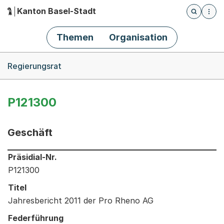
Kanton Basel-Stadt
Öffnet die
(Dieser Link führt zur Startseite)
Hauptnavigation
Themen
Organisation
Breadcrumb-Navigation
Regierungsrat
P121300
Geschäft
Informationen zum Ausgewählten Geschäft
Präsidial-Nr.
P121300
Titel
Jahresbericht 2011 der Pro Rheno AG
Federführung