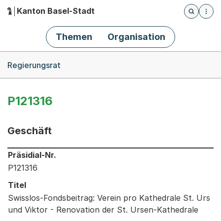
Kanton Basel-Stadt
Öffnet die
(Dieser Link führt zur Startseite)
Hauptnavigation
Themen
Organisation
Breadcrumb-Navigation
Regierungsrat
P121316
Geschäft
Informationen zum Ausgewählten Geschäft
Präsidial-Nr.
P121316
Titel
Swisslos-Fondsbeitrag: Verein pro Kathedrale St. Urs
und Viktor - Renovation der St. Ursen-Kathedrale