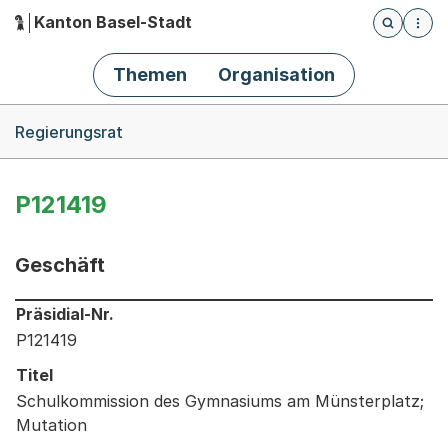
Kanton Basel-Stadt
Öffnet die
(Dieser Link führt zur Startseite)
Hauptnavigation
Themen
Organisation
Breadcrumb-Navigation
Regierungsrat
P121419
Geschäft
Informationen zum Ausgewählten Geschäft
Präsidial-Nr.
P121419
Titel
Schulkommission des Gymnasiums am Münsterplatz;
Mutation