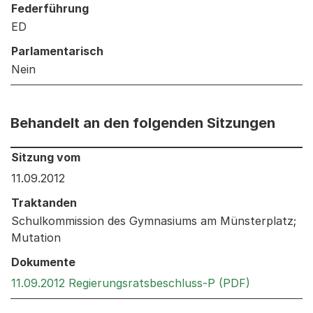
Federführung
ED
Parlamentarisch
Nein
Behandelt an den folgenden Sitzungen
Behandelt an den folgenden Sitzungen: Informationen 
Sitzung vom
11.09.2012
Traktanden
Schulkommission des Gymnasiums am Münsterplatz;
Mutation
Dokumente
Externer Li
11.09.2012 Regierungsratsbeschluss-P (PDF)