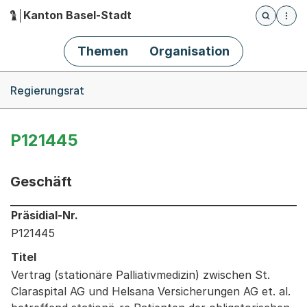
Kanton Basel-Stadt
Öffnet die
(Dieser Link führt zur Startseite)
Hauptnavigation
Themen
Organisation
Breadcrumb-Navigation
Regierungsrat
P121445
Geschäft
Informationen zum Ausgewählten Geschäft
Präsidial-Nr.
P121445
Titel
Vertrag (stationäre Palliativmedizin) zwischen St.
Claraspital AG und Helsana Versicherungen AG et. al.