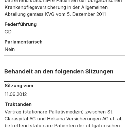
betreffend stationä-re Patienten der obligatorischen
Krankenpflegeversicherung in der Allgemeinen
Abteilung gemäss KVG vom 5. Dezember 2011
Federführung
GD
Parlamentarisch
Nein
Behandelt an den folgenden Sitzungen
Behandelt an den folgenden Sitzungen: Informationen 
Sitzung vom
11.09.2012
Traktanden
Vertrag (stationäre Palliativmedizin) zwischen St.
Claraspital AG und Helsana Versicherungen AG et. al.
betreffend stationäre Patienten der obligatorischen