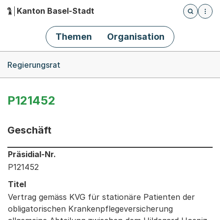
Kanton Basel-Stadt
Öffnet die
(Dieser Link führt zur Startseite)
Hauptnavigation
Themen
Organisation
Breadcrumb-Navigation
Regierungsrat
P121452
Geschäft
Informationen zum Ausgewählten Geschäft
Präsidial-Nr.
P121452
Titel
Vertrag gemäss KVG für stationäre Patienten der
obligatorischen Krankenpflegeversicherung