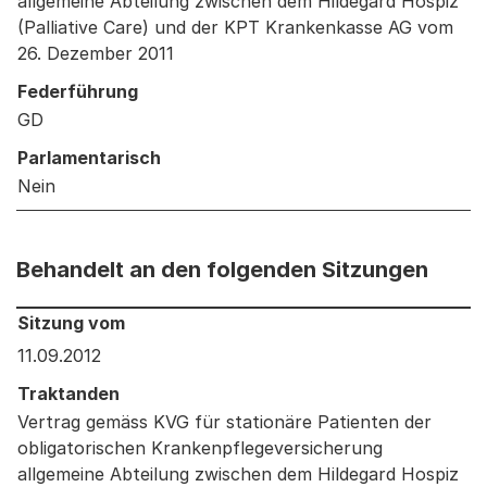
allgemeine Abteilung zwischen dem Hildegard Hospiz
(Palliative Care) und der KPT Krankenkasse AG vom
26. Dezember 2011
Federführung
GD
Parlamentarisch
Nein
Behandelt an den folgenden Sitzungen
Behandelt an den folgenden Sitzungen: Informationen 
Sitzung vom
11.09.2012
Traktanden
Vertrag gemäss KVG für stationäre Patienten der
obligatorischen Krankenpflegeversicherung
allgemeine Abteilung zwischen dem Hildegard Hospiz