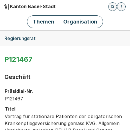
Kanton Basel-Stadt
Öffnet die
(Dieser Link führt zur Startseite)
Hauptnavigation
Themen
Organisation
Breadcrumb-Navigation
Regierungsrat
P121467
Geschäft
Informationen zum Ausgewählten Geschäft
Präsidial-Nr.
P121467
Titel
Vertrag für stationäre Patienten der obligatorischen
Krankenpflegeversicherung gemäss KVG, Allgemein