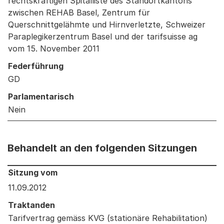
rechtskräftigen Spitalliste des Standortkantons
zwischen REHAB Basel, Zentrum für
Querschnittgelähmte und Hirnverletzte, Schweizer
Paraplegikerzentrum Basel und der tarifsuisse ag
vom 15. November 2011
Federführung
GD
Parlamentarisch
Nein
Behandelt an den folgenden Sitzungen
Behandelt an den folgenden Sitzungen: Informationen 
Sitzung vom
11.09.2012
Traktanden
Tarifvertrag gemäss KVG (stationäre Rehabilitation)