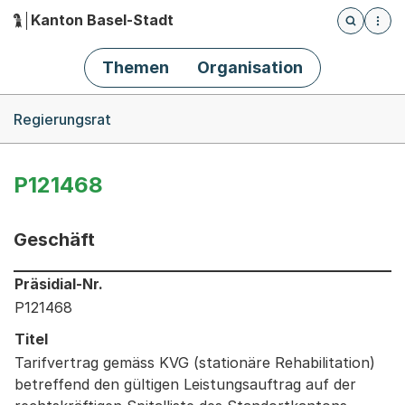
Kanton Basel-Stadt
Öffnet die
(Dieser Link führt zur Startseite)
Hauptnavigation
Themen
Organisation
Breadcrumb-Navigation
Regierungsrat
P121468
Geschäft
Informationen zum Ausgewählten Geschäft
Präsidial-Nr.
P121468
Titel
Tarifvertrag gemäss KVG (stationäre Rehabilitation)
betreffend den gültigen Leistungsauftrag auf der