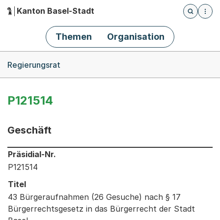
Kanton Basel-Stadt
Öffnet die
(Dieser Link führt zur Startseite)
Hauptnavigation
Themen
Organisation
Breadcrumb-Navigation
Regierungsrat
P121514
Geschäft
Informationen zum Ausgewählten Geschäft
Präsidial-Nr.
P121514
Titel
43 Bürgeraufnahmen (26 Gesuche) nach § 17
Bürgerrechtsgesetz in das Bürgerrecht der Stadt