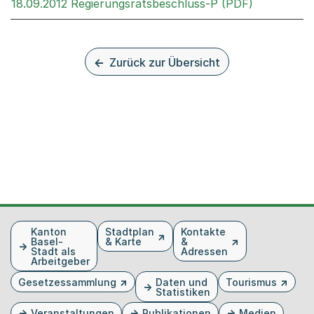
Externer Li
18.09.2012 Regierungsratsbeschluss-P (PDF)
Zurück zur Übersicht
Fusszeile
Kanton
Stadtplan
Kontakte
Basel-
& Karte
&
Stadt als
Adressen
Arbeitgeber
Gesetzessammlung
Daten und
Tourismus
Statistiken
Veranstaltungen
Publikationen
Medien