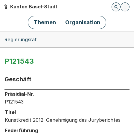
Kanton Basel-Stadt
Öffnet die
(Dieser Link führt zur Startseite)
Hauptnavigation
Themen
Organisation
Breadcrumb-Navigation
Regierungsrat
P121543
Geschäft
Informationen zum Ausgewählten Geschäft
Präsidial-Nr.
P121543
Titel
Kunstkredit 2012: Genehmigung des Juryberichtes
Federführung