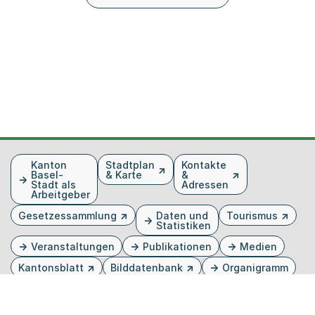
Fusszeile
Kanton
Stadtplan
Kontakte
Basel-
& Karte
&
Stadt als
Adressen
Arbeitgeber
Gesetzessammlung
Daten und
Tourismus
Statistiken
Veranstaltungen
Publikationen
Medien
Kantonsblatt
Bilddatenbank
Organigramm
Gebärdensprache
Externer Link, wird in einem neuen Tab oder Fenster 
Externer Link, wird in einem neuen Tab oder Fe
Externer Link, wird in einem neuen Tab od
Externer Link, wird in einem neuen Tab 
Externer Link, wird in einem neuen 
Twitter
Facebook
Instagram
Youtube
Linkedin